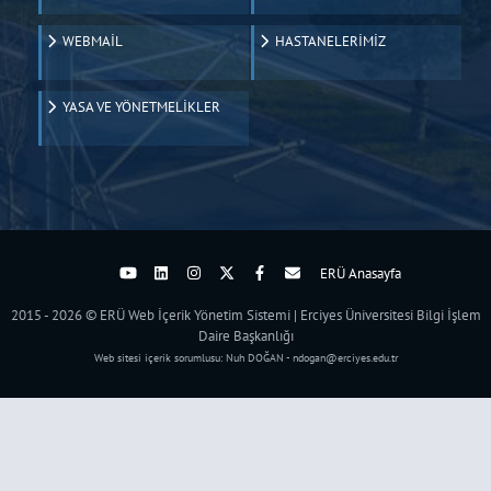
WEBMAİL
HASTANELERİMİZ
YASA VE YÖNETMELİKLER
ERÜ Anasayfa
2015 - 2026 © ERÜ Web İçerik Yönetim Sistemi | Erciyes Üniversitesi Bilgi İşlem
Daire Başkanlığı
Web sitesi içerik sorumlusu: Nuh DOĞAN - ndogan@erciyes.edu.tr