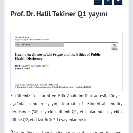
-
A
+
Prof. Dr. Halil Tekiner Q1 yayını
Fakültemiz Tıp Tarihi ve Etik Anabilim Dalı adresli, künyesi
aşağıda sunulan yayın, Journal of Bioethical Inquiry
dergisinde (SJR çeyreklik dilimi: Q1, etik alanında çeyreklik
dilimi: Q2, etki faktörü: 2,1) yayımlanmıştır.
Öğretim üyemizi tebrik eder, başarılı çalışmalarının devamını