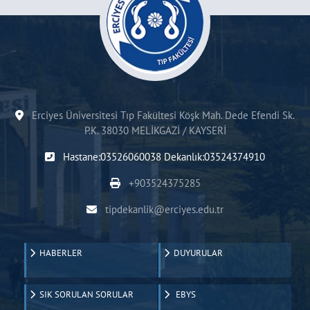
Erciyes Üniversitesi Tıp Fakültesi Köşk Mah. Dede Efendi Sk.
P.K. 38030 MELİKGAZİ / KAYSERİ
Hastane:03526060038 Dekanlık:03524374910
+903524375285
tipdekanlik@erciyes.edu.tr
HABERLER
DUYURULAR
SIK SORULAN SORULAR
EBYS