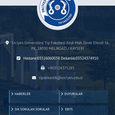
Erciyes Üniversitesi Tıp Fakültesi Köşk Mah. Dede Efendi Sk.
P.K. 38030 MELİKGAZİ / KAYSERİ
Hastane:03526060038 Dekanlık:03524374910
+903524375285
tipdekanlik@erciyes.edu.tr
HABERLER
DUYURULAR
SIK SORULAN SORULAR
EBYS