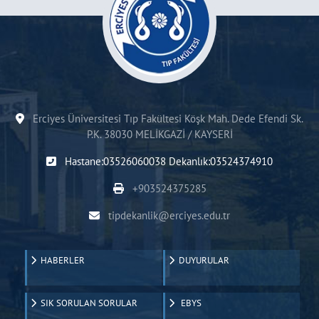
Erciyes Üniversitesi Tıp Fakültesi Köşk Mah. Dede Efendi Sk.
P.K. 38030 MELİKGAZİ / KAYSERİ
Hastane:03526060038 Dekanlık:03524374910
+903524375285
tipdekanlik@erciyes.edu.tr
HABERLER
DUYURULAR
SIK SORULAN SORULAR
EBYS