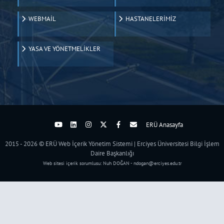
WEBMAİL
HASTANELERİMİZ
YASA VE YÖNETMELİKLER
ERÜ Anasayfa
2015 - 2026 © ERÜ Web İçerik Yönetim Sistemi | Erciyes Üniversitesi Bilgi İşlem
Daire Başkanlığı
Web sitesi içerik sorumlusu: Nuh DOĞAN - ndogan@erciyes.edu.tr