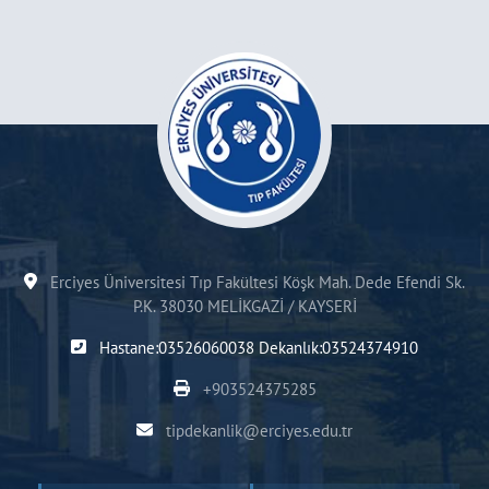
Erciyes Üniversitesi Tıp Fakültesi Köşk Mah. Dede Efendi Sk.
P.K. 38030 MELİKGAZİ / KAYSERİ
Hastane:03526060038 Dekanlık:03524374910
+903524375285
tipdekanlik@erciyes.edu.tr