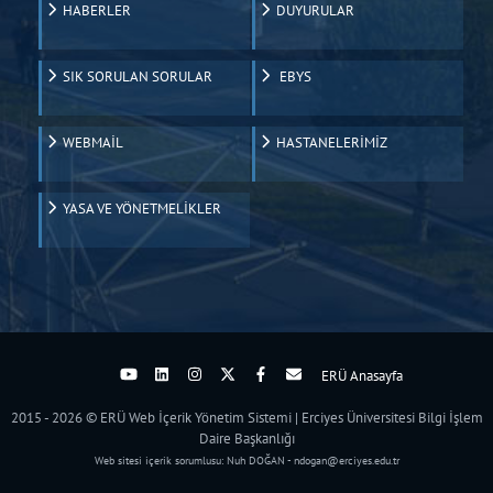
HABERLER
DUYURULAR
SIK SORULAN SORULAR
EBYS
WEBMAİL
HASTANELERİMİZ
YASA VE YÖNETMELİKLER
ERÜ Anasayfa
2015 - 2026 © ERÜ Web İçerik Yönetim Sistemi | Erciyes Üniversitesi Bilgi İşlem
Daire Başkanlığı
Web sitesi içerik sorumlusu: Nuh DOĞAN - ndogan@erciyes.edu.tr