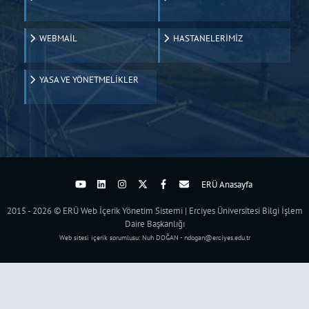
WEBMAİL
HASTANELERİMİZ
YASA VE YÖNETMELİKLER
ERÜ Anasayfa
2015 - 2026 © ERÜ Web İçerik Yönetim Sistemi | Erciyes Üniversitesi Bilgi İşlem
Daire Başkanlığı
Web sitesi içerik sorumlusu: Nuh DOĞAN - ndogan@erciyes.edu.tr