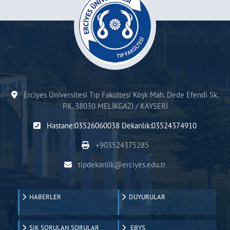
Erciyes Üniversitesi Tıp Fakültesi Köşk Mah. Dede Efendi Sk.
P.K. 38030 MELİKGAZİ / KAYSERİ
Hastane:03526060038 Dekanlık:03524374910
+903524375285
tipdekanlik@erciyes.edu.tr
HABERLER
DUYURULAR
SIK SORULAN SORULAR
EBYS